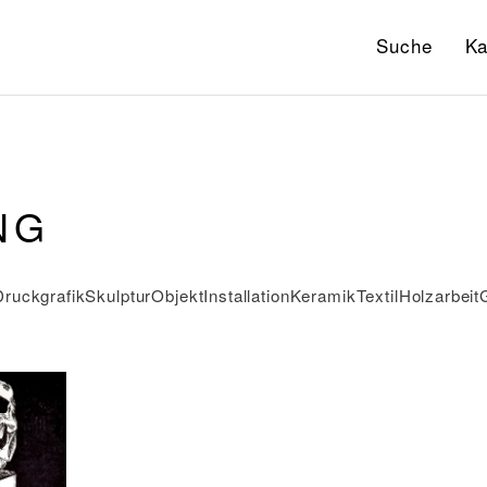
Suche
Ka
NG
Druckgrafik
Skulptur
Objekt
Installation
Keramik
Textil
Holzarbeit