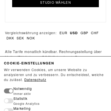
STUDIO WÄHLEN
Vergleichswährung anzeigen:
EUR
GBP
CHF
USD
DKK
SEK
NOK
Alle Tarife monatlich kündbar. Rechnungsstellung über
Mollie (EU-Anbieter, DSGVO-konform). Beim
Tarifwechsel wird die Restlaufzeit des bezahlten
COOKIE-EINSTELLUNGEN
Zeitraums an die neue Periode angehängt — bezahlte
Wir verwenden Cookies, um unsere Website zu
Tage gehen nicht verloren.
analysieren und zu verbessern. Du entscheidest, welche
du zulässt.
Datenschutz
Du betreibst einen Ausstellungsort? Für Galerien,
Notwendig
Museen und Atelier-Kollektive gibt es ein kostenloses
Immer aktiv
Statistik
Manager-Konto — ohne Abo.
Manager-Konto anlegen →
Google Analytics
Marketing