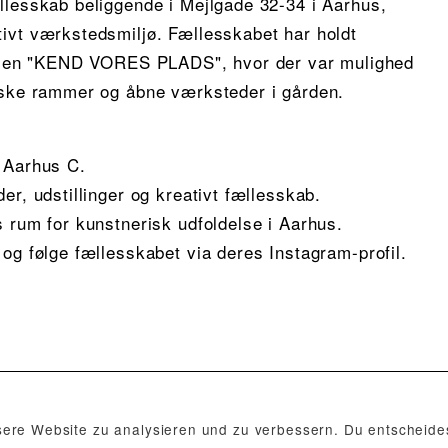
llesskab beliggende i Mejlgade 32-34 i Aarhus,
ivt værkstedsmiljø. Fællesskabet har holdt
titlen "KEND VORES PLADS", hvor der var mulighed
iske rammer og åbne værksteder i gården.
 Aarhus C.
er, udstillinger og kreativt fællesskab.
s rum for kunstnerisk udfoldelse i Aarhus.
og følge fællesskabet via deres Instagram-profil.
 mit diesem Ausstellungsort verknüpft.
re Website zu analysieren und zu verbessern. Du entscheides