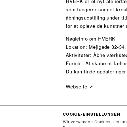
HVERK er et nyt atelierfæ
som fungerer som et kreat
åbningsudstilling under 
for at opleve de kunstner
Nøgleinfo om HVERK
Lokation: Mejlgade 32-34,
Aktiviteter: Åbne værksted
Formål: At skabe et fælle
Du kan finde opdateringer 
Webseite ↗
Noch keine Ausstellungen
COOKIE-EINSTELLUNGEN
Wir verwenden Cookies, um unse