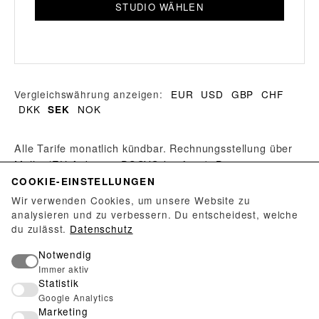
STUDIO WÄHLEN
Vergleichswährung anzeigen:
EUR
USD
GBP
CHF
DKK
NOK
SEK
Alle Tarife monatlich kündbar. Rechnungsstellung über
Mollie (EU-Anbieter, DSGVO-konform). Beim
Tarifwechsel wird die Restlaufzeit des bezahlten
COOKIE-EINSTELLUNGEN
Zeitraums an die neue Periode angehängt — bezahlte
Wir verwenden Cookies, um unsere Website zu
Tage gehen nicht verloren.
analysieren und zu verbessern. Du entscheidest, welche
du zulässt.
Datenschutz
Du betreibst einen Ausstellungsort? Für Galerien,
Notwendig
Museen und Atelier-Kollektive gibt es ein kostenloses
Immer aktiv
Statistik
Manager-Konto — ohne Abo.
Manager-Konto anlegen →
Google Analytics
Marketing